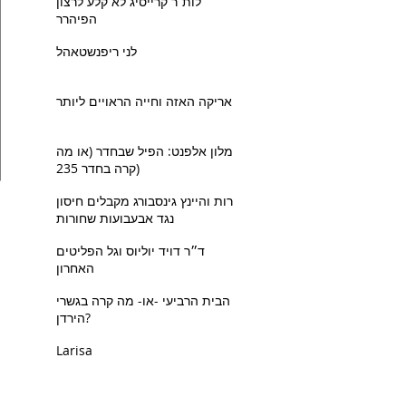
לות׳ר קרייסיג לא קלע לרצון
הפיהרר
לני ריפנשטאהל
אריקה האזה וחייה הראויים ליותר
מלון אלפנט: הפיל שבחדר (או מה
קרה בחדר 235)
רות והיינץ גינסבורג מקבלים חיסון
נגד אבעבועות שחורות
ד״ר דויד יוליוס וגל הפליטים
האחרון
הבית הרביעי -או- מה קרה בגשרי
הירדן?
Larisa