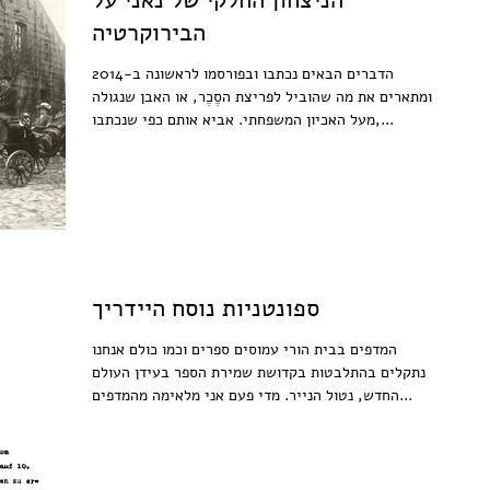
הניצחון החלקי של נאני על
הבירוקרטיה
הדברים הבאים נכתבו ובפורסמו לראשונה ב-2014
ומתארים את מה שהוביל לפריצת הסֶכֶר, או האבן שנגולה
מעל האכיון המשפחתי. אביא אותם כפי שנכתבו,...
ספונטניות נוסח היידריך
המדפים בבית הורי עמוסים ספרים וכמו כולם אנחנו
נתקלים בהתלבטות בקדושת שמירת הספר בעידן העולם
החדש, נטול הנייר. מדי פעם אני מלאימה מהמדפים...