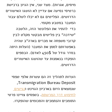
מיסים, אגרות). מצד שני, אין הגיון ברכישת 
כרטיסי נסיעה אם עדיין לא הושגו האישורים 
הדרושים. הפליטים גם לא יכלו לשלם עבור 
המעבר במטבע מקומי.
כדי  להתיר את הפלונטר הזה, הלשכה 
״שידכה״ בין פליטים מבקשי מקלט לבין 
קרובי משפחה או מכרים בארה״ב שהיה 
באפשרותם לממן את המעבר (העלות היתה 
בסדר גודל של 450$ לאדם). הכספים 
הופקדו בנאמנות עד שהושגו האישורים 
הדרושים. 
העדות לתהליך זה הם עשרות אלפי טפסי 
Transmigration Bureau Deposit, 
שנמצאים היום בארכיון הגוינט ו
נגישים 
לחיפוש דרך המרשתת
. בטפסים צויינו פרטי 
התומכים והנתמכים והסכומים שהופקדו.