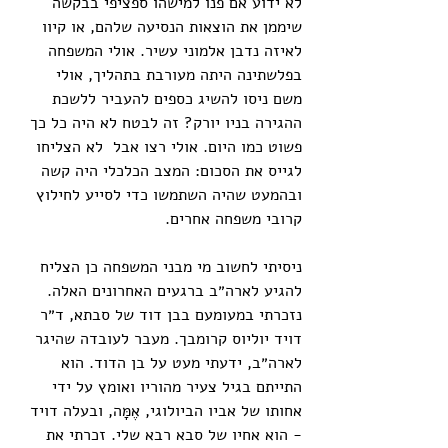
לא ידוע אם פנו למישהו ספציפי בבקשה 
שיממן את הוצאות הנסיעה שלהם, או קיוו 
לאיזה נדבן אלמוני עשיר. אולי המשפחה 
בפלשתינה היתה מעורבת בתהליך, אולי 
משם ניסו להשיג כספים להעביר ללשכת 
ההגירה בניו יורק? זה לבטח לא היה כל כך 
פשוט כמו היום. אולי רצו אבל  לא הצליחו 
לגייס את הסכום: המצב הכלכלי היה קשה 
ובהמעט שהיה השתמשו כדי לסייע לחילוץ 
קרובי משפחה אחרים.
ניסיתי לחשוב מי מבני המשפחה כן הצליח 
להגיע לארה״ב ברגעים האחרונים האלה. 
נזכרתי במעומעם בבן דוד של סבתא, ד״ר 
דויד יוליוס קרומבך. מעבר לעובדה שהיגר 
לארה״ב, ידעתי מעט על בן הדוד. הוא 
התייתם בגיל צעיר מהוריו ואומץ על ידי 
אחותו של אביו הביולוגי, אֶמׇּה, ובעלה דויד 
- הוא אחיו של סבא רבא שלי. זכרתי את 