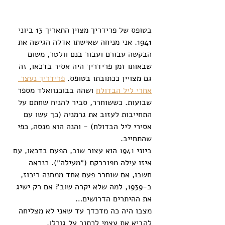
בטופס של פרידריך מצוין התאריך 13 ביוני 
1941. אני מניחה שאישתו אדלה הגישה את 
הבקשה עבורם ועבור בנם וולטר, משום 
שבאותו זמן פרידריך היה אסיר בדכאו, זה 
גם מצויין ככתובתו בטופס. 
פרידריך נעצר 
אחרי ליל הבדולח
 ושהה בבוכנוואלד מספר 
שבועות. כששוחרר, סביר להניח שחתם על 
התחייבות לעזוב את גרמניה (כך עשו עם 
אסירי ליל הבדולח) - והנה הוא מנסה, כפי 
שהתחייב. 
ביוני 1941 הוא עצור שוב, הפעם בדכאו, עם 
איזו עילה מפוברקת (״מעילה״). כנראה 
חשבו, אם שוחרר פעם אחד ממחנה ריכוז, 
ב-1939, למה שלא יקרה שוב? אם רק ישיג 
את ההיתרים הדרושים… 
מצבו היה כה מדכדך עד שאני לא מצליחה 
להביא את עצמי לכתוב על גורלו. 