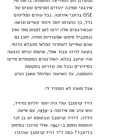
מנקודת זמן הסתייעה המשפחה ברשת של 
אירגוני תמיכה יהודים וסניפים שונים של 
OSE ברחבי אירופה. ככל שזרם הפליטים 
גדל, כך הוערמו יותר ויותר קשיים ונראה 
שבאירגונים אלה ידעו לאן לפנות מתי ואיך 
ובמקביל סיפקו אפשרויות מחיה. יתכן גם 
שהם שסייעו לשחרור הפלאי מהכלא הרוסי. 
בקשה לויזה עבור אוּלִי, אישתו וביתו הוגשה 
עוד שישב בכלא. האירגונים המקומיים סייעו 
בסידורים ובכל מה שדרוש בתקופת 
ההמתנה, עד האישור המיוחל שאכן הגיע.
אבל משהו לא הסתדר לי. 
דויד קרומבך שלי היה יותר יוליוס מדויד, 
הוא עזב את אירופה ב-1939, עם אישה 
וילדה. לדויד קרומבך שבטופס יש בן זכר 
והטופס נחתם ב-1941. אולי מדובר במימון 
בדיעבד? כמה ד״ר דויד קרומבך שהיגרו 