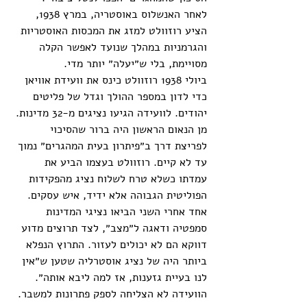
לאחר האנשלוס באוסטריה, במרץ 1938, 
הציע רוזוולט למזג את המכסות האוסטריות 
והגרמניות במהלך שנועד לאפשר הקלה 
מסויימת, בלי ש״יעלה״ יותר מדי. 
ביולי 1938 רוזוולט כינס את וועידת אוויאן 
כדי לדון במספר ההולך וגדל של פליטים 
יהודים. לוועידה הגיעו נציגים מ-32 מדינות. 
מן הנאום הראשון היה ברור שהסיכוי 
לפריצת דרך ב״פיתרון בעית המהגרים״ נמוך 
עד לא קיים. רוזוולט בעצמו הביע את 
עמדתו כשלא טרח לשלוח נציג מהפקידות 
הפוליטית הגבוהה אלא ידיד, איש עסקים. 
אחד אחרי השני הביאו נציגי המדינות 
סמפטיה ודאגה ל״מצב״, לצד תרוצים מדוע 
דווקא הם לא יכולים לעזור. התרוץ הנפלא 
ביותר היה של נציג אוסטרליה שטען ש״אין 
לנו בעיית גזענות, אז למה ליבא אותה״. 
הוועידה לא הצליחה לספק פתרונות למשבר.