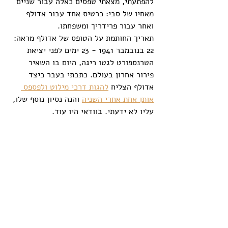
להפתעתי, מצאתי טפסים כאלה עבור שניים 
מאחיו של סבי: כרטיס אחד עבור אדולף 
ואחר עבור פרידריך ומשפחתו.
תאריך החותמת על הטופס של אדולף מראה: 
22 בנובמבר 1941 - 23 ימים לפני יציאת 
הטרנספורט לגטו ריגה, היום בו השאיר 
פירור אחרון בעולם. כתבתי בעבר כיצד 
אדולף הצליח 
להגות דרכי מילוט ולפספס 
אותן אחת אחרי השניה
 והנה נסיון נוסף שלו, 
עליו לא ידעתי. בוודאי היו עוד.