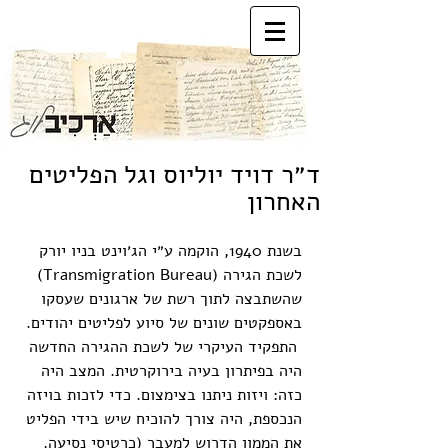
ד״ר דויד יוליוס וגל הפליטים
האחרון
בשנת 1940, הוקמה ע״י הג׳וינט בניו יורק 
ארכיבלוג
Archivlog
לשכת הגירה (Transmigration Bureau) 
שהשתבצה לתוך רשת של ארגונים שעסקו 
באספקטים שונים של סיוע לפליטים יהודים. 
 התפקיד העיקרי של לשכת ההגירה החדשה 
היה בפיתרון בעיה בירוקרטית. המצב היה 
כזה: ויזות ניתנו בצימצום. כדי לזכות בויזה 
הנכספת, היה צורך להוכיח שיש בידי הפליט 
את הממון הדרוש למעבר (כרטיסי נסיעה, 