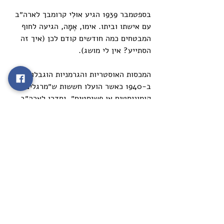
בספטמבר 1939 הגיע אוּלִי קרומבך לארה״ב 
עם אישתו וביתו. אימו, 
אֶמׇּה, 
הגיעה לחוף 
המבטחים כמה חודשים קודם לכן (איך זה 
הסתייע? אין לי מושג).
המכסות האוסטריות והגרמניות הוגבלו שוב  
ב-1940 כאשר הועלו חששות ש״מרגלים, 
קומוניסטים או פשיסטים״  יחדרו לארה״ב 
כפליטים. הופצו שמועות על כך שנאצים 
גרמנים סייעו לפלישות לנורבגיה ולהולנד 
בעזרת ״מרגלים״ שנכנסו בעבר לארצות 
אלה כמרצים, פליטים, עיתונים או תיירים. 
הליך של ה-FBI הוסיף בירוקרטיה לתהליך 
הוצאת הויזה.
ב-31 במרץ 1941 אושר הפיקדון עבור דויד 
מינה וארנסט קרומבך. 