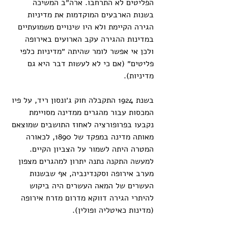
הפליטים לא התרחבו. ארה״ב המשיכה 
בשנות הארבעים המוקדמות את מדיניות 
הגירה הקיימת ולא היו שינויים משמועתיים 
במדינות ההגירה עקב הארועים באירופה 
ולכן אי אפשר לומר שהיתה ״מדיניות כלפי 
פליטים״ (אם כי לא לעשות דבר היא גם 
מדיניות). 
בשנת 1924 התקבלה חוק ג׳ונסון ריד, על פיו 
המכסות עבור מהגרים ממדינה מסויימת 
נקבעו בפרופורציה לאחוז התושבים שמוצאם 
מאותה מדינה במפקד של 1890, לכאורה 
המטרה היתה לשמור על הצביון הקיים. 
למעשה התקנה נתנה יתרון למהגרים מצפון 
מערב אירופה וסקנדינביה, אף שבשנות 
העשרים של המאה העשרים היה ביקוש 
להיתרי הגירה דווקא מדרום מזרח אירופה 
(מדינות כאיטליה ופולין).