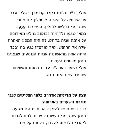
אוּלִי, ד״ר יוליוס דיויד קרומבך ״שלי״ עזב 
את אירופה על האניה צ׳מפלין יום אחרי 
שהגרמנים פלשו לפולין, ספטמבר 1939. 
במאי 1940 ולדימיר נבוקוב נמלט מאירופה 
על אותה אניה בדיוק. זה היה המסע האחרון 
שלה אל החופש: טיל טורפדו פגע בה ובכך 
היתה אחת מראשונות אניות הנוסעים שנפגעו 
בזמן מלחמת העולם. 
אוּלִי נשאר בארה״ב עד יום מותו ומשפחתו 
שם עד עצם היום הזה.
קצת על מדיניות ארה״ב כלפי הפליטים לפני 
סגירת השערים באירופה
:
כבר כפתיח יש לציין שהכותרת הזו מטעה. 
בזמן שהגרמנים עשו כל שביכולתם לגרום 
ליהודים לרצות לעזוב, דלתות קליטת 