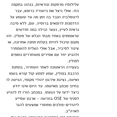
עלילותיו מרתקות ונוראיות, כנהוג בתקפה 
הזו. אוּלִי ניצל את כישוריו כרופא, עבר 
ליגוסלביה ועבד בה זמן מה עד ששמע על 
הזדמנות לרופאים ברוסיה. שם, ללא סיבה 
נראית לעיין, נעצר ובילה כמה חודשים 
טראומתים באחד מבתי הכלא של סטלין. זהו 
מקום שיכול להיות בקלות תחנה אחרונה, או 
צינור לסיביר, אבל אוּלִי הצליח להשתחרר 
ולהגיע יחד עם אסירים משוחררים נוספים 
לפולין. 
בעצירה הראשונה לאחר השחרור, בתחנת 
הרכבת בפולין, שמע לפתע קול קורא בשמו 
ואישה, נציגת אירגון יהודי מקומי, הגישה לו 
בחיוך מכתב מאישתו. עד היום אינו יודע 
כיצד ידעו על הגעתו. במכתב הורו לו להגיע 
לסניף של OSE בוורשה - ארגון שסייע 
ליהודים-פולנים מחוסרי אמצעים להגר 
לארה״ב. 