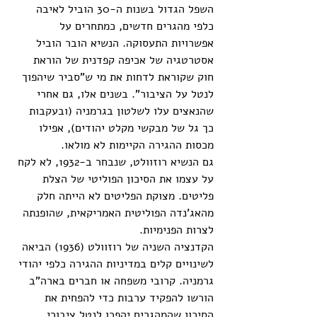
השפל הגדול בשנות ה-30 הוביל לאיבה 
כלפי מהגרים חדשים, כמתחרים על 
אפשרויות התעסוקה. הנשיא הובר הוביל 
אסטרטגיה של אכיפה קפדנית של הוראת 
חוק שקוראת לדחות את מי ש"סביר שיהפוך 
לנטל על הציבור”. בשנים אלו, גם אחרי 
שהנאצים עלו לשלטון בגרמניה (ובעקבות 
כך גל של מבקשי מקלט יהודים), אפילו 
מכסות ההגירה הקיימות לא מולאו. 
גם הנשיא רוזוולט, שנבחר ב-1932, לא לקח 
על עצמו את הסיכון הפוליטי של הצלת 
פליטים. מצוקת הפליטים לא הייתה חלק 
מהאג'נדה הפוליטית האמריקאית, שהופנתה 
לצרות הפנימיות. 
הקדנציה השניה של רוזוולט (1936) הביאה 
לשינויים קלים במדיניות ההגירה כלפי יהודי 
גרמניה. קרובי משפחה או חברים בארה"ב 
הורשו להפקיד ערבות כדי להפחית את 
הסיכון שהמהגרים יהפכו לנטל ציבורי.