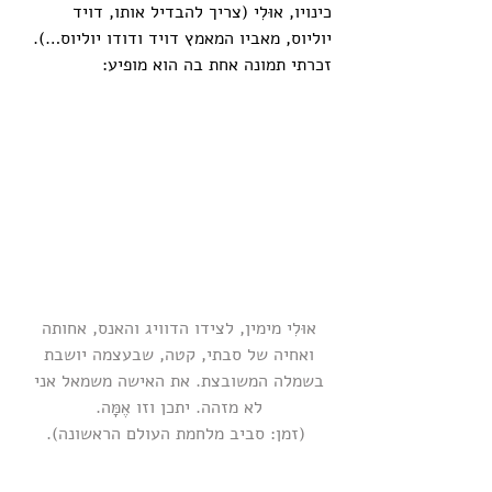
כינויו, אוּלִי (צריך להבדיל אותו, דויד 
יוליוס, מאביו המאמץ דויד ודודו יוליוס…). 
זכרתי תמונה אחת בה הוא מופיע:
אוּלִי מימין, לצידו הדוויג והאנס, אחותה 
ואחיה של סבתי, קטה, שבעצמה יושבת 
בשמלה המשובצת. את האישה משמאל אני 
לא מזהה. יתכן וזו אֶמׇּה. 
(זמן: סביב מלחמת העולם הראשונה).