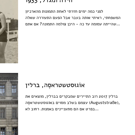
חידה ומגדל, 1933
לפני כמה ימים חזרתי לאחת התמונות מהארכיון
המשפחתי, ראיתי אותה בעבר אבל הפעם התעוררה שאלה
שהייתה עמומה עד כה - היכן צולמה התמונה? אם אתם...
אוֹגוּסטשטראסֶה, ברלין
ברלין 2017 רוב התיירים שמבקרים בברלין, מוצאים את
עצמם בשלב מסוים באוֹגוּסטשטראסֶה (Auguststraße),
בפרט אם הם מתעניינים באמנות. רחוב לא...