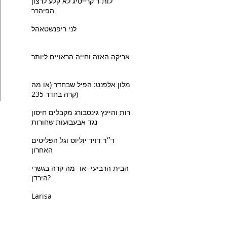
לות׳ר קרייסיג לא קלע לרצון
הפיהרר
לני ריפנשטאהל
אריקה האזה וחייה הראויים ליותר
מלון אלפנט: הפיל שבחדר (או מה
קרה בחדר 235)
רות והיינץ גינסבורג מקבלים חיסון
נגד אבעבועות שחורות
ד״ר דויד יוליוס וגל הפליטים
האחרון
הבית הרביעי -או- מה קרה בגשרי
הירדן?
Larisa